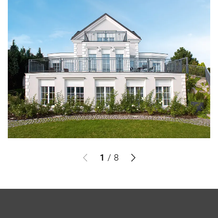
1
/
8